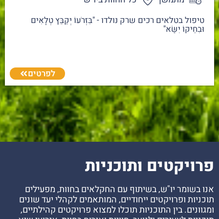
טיפול בטלאים רכים שרק נולדו - "בִּזְרֹעוֹ יְקַבֵּץ טְלָאִים
וּבְחֵיקוֹ יִשָּׂא"
לפרטים
פרויקטים ותוכניות
אנו בשומר יו"ש, בשיתוף עם החקלאים בחוות, מפעילים
תוכניות ופרויקטים ייחודיים, המותאמים לקהלי יעד שונים
ומגוונים. בין התוכניות תוכלו למצוא פרויקטים קהילתיים,