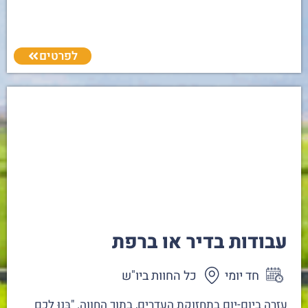
לפרטים
עבודות בדיר או ברפת
חד יומי
כל החוות ביו"ש
עזרה ביום-יום בתחזוקת העדרים, בתוך החווה. "בְּנוּ לָכֶם