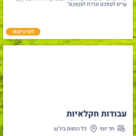
עָרִים לְטַפְּכֶם וּגְדֵרֹת לְצֹנַאֲכֶם"
לפרטים
עבודות חקלאיות
חד יומי
כל החוות ביו"ש