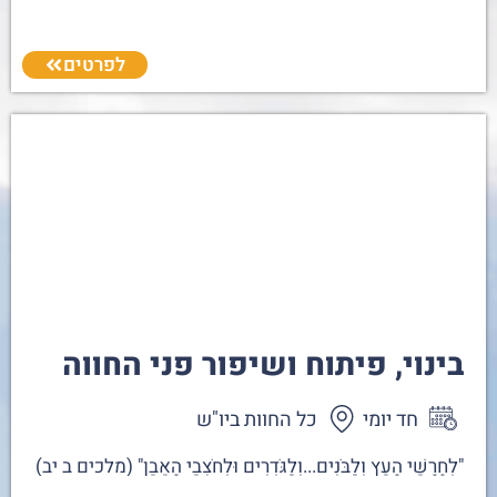
לפרטים
בינוי, פיתוח ושיפור פני החווה
חד יומי
כל החוות ביו"ש
"לְחָרָשֵׁי הָעֵץ וְלַבֹּנִים...וְלַגֹּדְרִים וּלְחֹצְבֵי הָאֶבֶן" (מלכים ב יב)