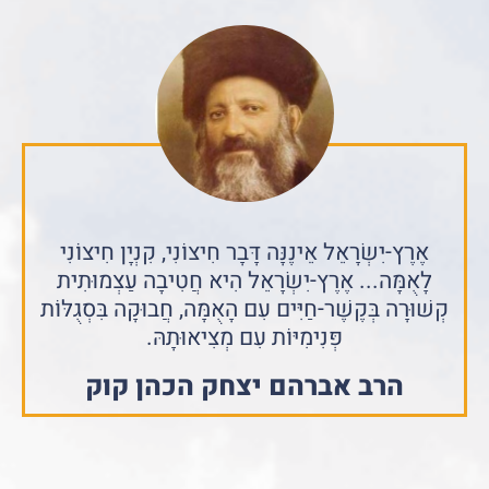
אֶרֶץ-יִשְׂרָאֵל אֵינֶנָּה דָּבָר חִיצוֹנִי, קִנְיָן חִיצוֹנִי
לָאֻמָּה... אֶרֶץ-יִשְׂרָאֵל הִיא חֲטִיבָה עַצְמוּתִית
קְשׁוּרָה בְּקֶשֶׁר-חַיִּים עִם הָאֻמָּה, חֲבוּקָה בִּסְגֻלּוֹת
פְּנִימִיּוֹת עִם מְצִיאוּתָהּ.
הרב אברהם יצחק הכהן קוק